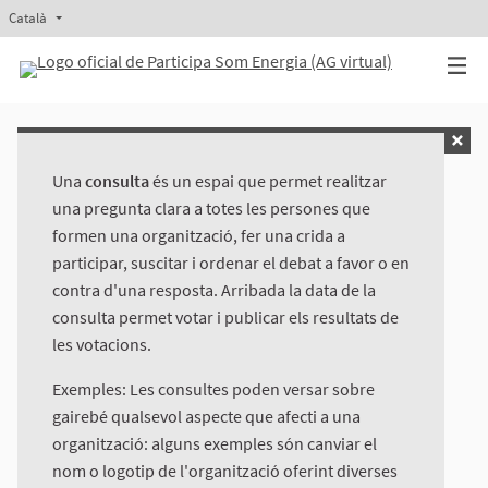
Català
Triar la llengua
Elegir el idioma
Aukeratu hizkuntza
Elegir el idioma
Una
consulta
és un espai que permet realitzar
una pregunta clara a totes les persones que
formen una organització, fer una crida a
participar, suscitar i ordenar el debat a favor o en
contra d'una resposta. Arribada la data de la
consulta permet votar i publicar els resultats de
les votacions.
Exemples: Les consultes poden versar sobre
gairebé qualsevol aspecte que afecti a una
organització: alguns exemples són canviar el
nom o logotip de l'organització oferint diverses