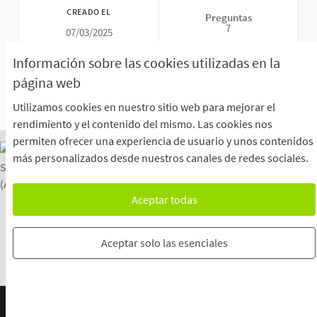
CREADO EL
Preguntas
7
07/03/2025
Información sobre las cookies utilizadas en la
VER
página web
Utilizamos cookies en nuestro sitio web para mejorar el
rendimiento y el contenido del mismo. Las cookies nos
permiten ofrecer una experiencia de usuario y unos contenidos
más personalizados desde nuestros canales de redes sociales.
Aceptar todas
Com emetre el teu vot a l’Assemblea General
El Centre d'Ajuda
El Blog
Avís Legal
La Oficina Virtual
Descargar ficheiros Open Data
Aceptar solo las esenciales
Configuración de cookies
Configuración
Sitio web feito con
software libre
.