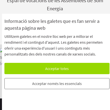
Espai de votacions de les Assemblees de Som
Energia
PANELL DE VOTACIONS
Informació sobre les galetes que es fan servir a
(Enllaç extern
aquesta pàgina web
Utilitzem galetes en el nostre lloc web per a millorar el
rendiment i el contingut d'aquest. Les galetes ens permeten
oferir una experiència d'usuari i uns continguts més
personalitzats des dels nostres canals de xarxes socials.
Acceptar totes
Com emetre el teu vot a l’Assemblea General
El Centre d'Ajuda
El Blog
Avís Legal
L'Oficina Virtual
Descarrega els fitxers de dades obertes
Acceptar només les essencials
Configuració de les galetes
Configuració
Web creada amb
programari lliure
.