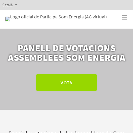
Català
Triar la llengua
Elegir el idioma
Aukeratu hizkuntza
Elegir el idioma
PANELL DE VOTACIONS
ASSEMBLEES SOM ENERGIA
VOTA