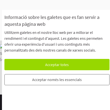
Informació sobre les galetes que es fan servir a
aquesta pàgina web
Utilitzem galetes en el nostre lloc web per a millorar el
rendiment i el contingut d'aquest. Les galetes ens permeten
oferir una experiència d'usuari i uns continguts més
personalitzats des dels nostres canals de xarxes socials.
Acceptar totes
Com emetre el teu vot a l’Assemblea General
El Centre d'Ajuda
El Blog
Avís Legal
L'Oficina Virtual
Descarrega els fitxers de dades obertes
Acceptar només les essencials
Configuració de les galetes
Configuració
Web creada amb
programari lliure
.
(Enllaç extern)