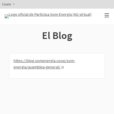
Català
Triar la llengua
Elegir el idioma
Aukeratu hizkuntza
Elegir el idioma
El Blog
https://blog.somenergia.coop/som-
energia/asamblea-general/
(Enllaç extern)