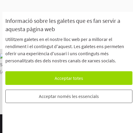
Informació sobre les galetes que es fan servir a
aquesta pàgina web
Utilitzem galetes en el nostre lloc web per a millorar el
rendiment i el contingut d'aquest. Les galetes ens permeten
oferir una experiència d'usuari i uns continguts més
personalitzats des dels nostres canals de xarxes socials.
Acceptar totes
Com emetre el teu vot a l’Assemblea General
El Centre d'Ajuda
El Blog
Avís Legal
L'Oficina Virtual
Descarrega els fitxers de dades obertes
Acceptar només les essencials
Configuració de les galetes
Configuració
Web creada amb
programari lliure
.
(Enllaç extern)