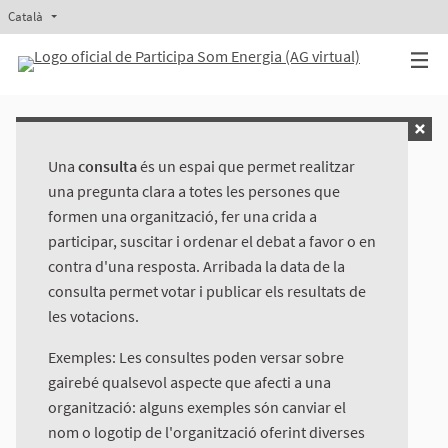
Català
Triar la llengua
Elegir el idioma
Aukeratu hizkuntza
Elegir el idioma
Una
consulta
és un espai que permet realitzar
una pregunta clara a totes les persones que
formen una organització, fer una crida a
participar, suscitar i ordenar el debat a favor o en
contra d'una resposta. Arribada la data de la
consulta permet votar i publicar els resultats de
les votacions.
Exemples: Les consultes poden versar sobre
gairebé qualsevol aspecte que afecti a una
organització: alguns exemples són canviar el
nom o logotip de l'organització oferint diverses